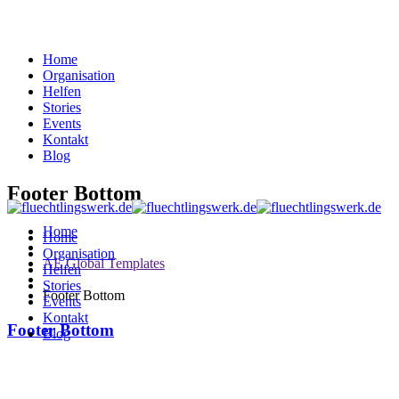
Home
Organisation
Helfen
Stories
Events
Kontakt
Blog
Footer Bottom
Home
Home
Organisation
AE Global Templates
Helfen
Stories
Footer Bottom
Events
Kontakt
Footer Bottom
Blog
BECOME A VOLUNTEER