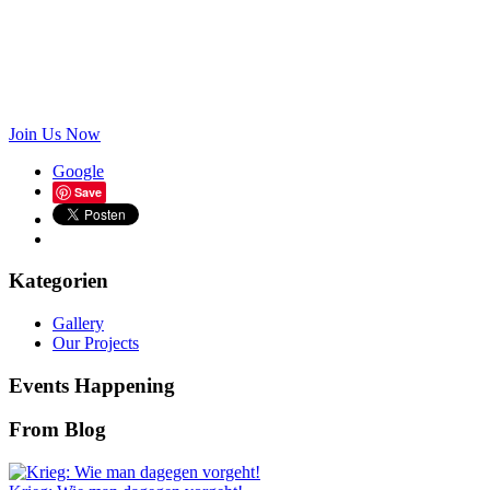
Join your hand with us for a better life and beautiful
future
Join Us Now
Google
Save
Kategorien
Gallery
Our Projects
Events Happening
From Blog